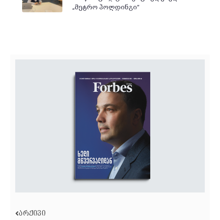
„მეტრო ჰოლდინგი“
ᲐᲠᲥᲘᲕᲘ