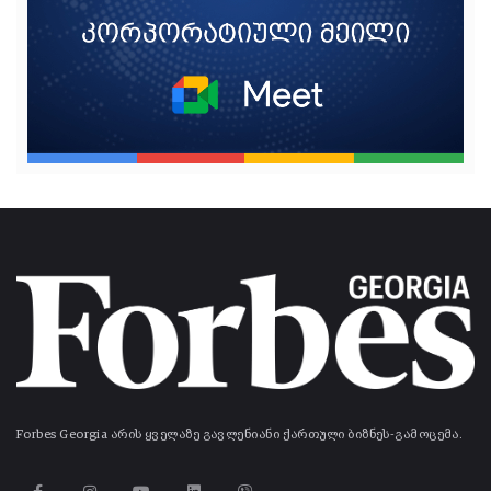
Forbes Georgia არის ყველაზე გავლენიანი ქართული ბიზნეს-გამოცემა.