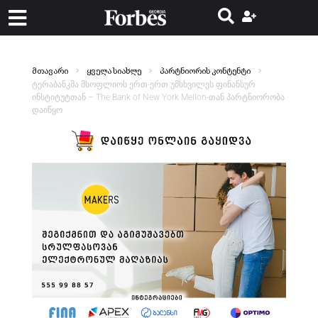
მთავარი
ყველა სიახლე
პარტნიორის კონტენტი
ტერაბანკმა მსოფლიოს ერთ-ერთ უმსხვილეს ფინანსურ
ინსტიტუტთან – The Bank of New York Mellon-თან პარტნიორობა
დაიწყო