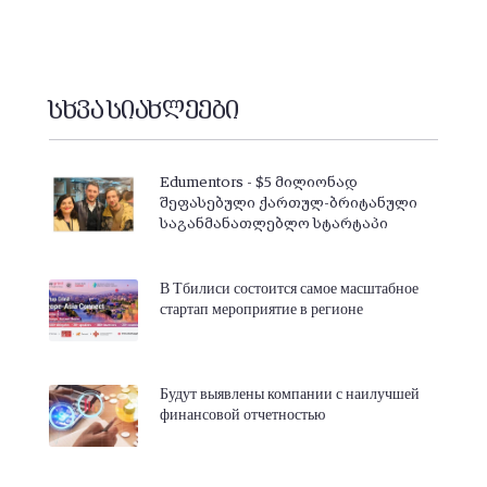
სხვა სიახლეები
Edumentors - $5 მილიონად
შეფასებული ქართულ-ბრიტანული
საგანმანათლებლო სტარტაპი
В Тбилиси состоится самое масштабное
стартап мероприятие в регионе
Будут выявлены компании с наилучшей
финансовой отчетностью