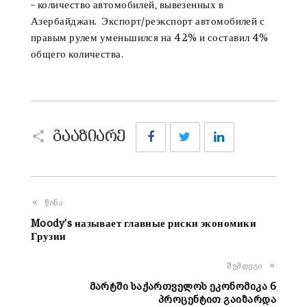
– количество автомобилей, вывезенных в
Азербайджан. Экспорт/реэкспорт автомобилей с
правым рулем уменьшился на 42% и составил 4%
общего количества.
Facebook
Twitter
LinkedIn
გააზიარე
წინა
Moody’s называет главные риски экономики
Грузии
შემდეგი
მარტში საქართველოს ეკონომიკა 6
პროცენტით გაიზარდა