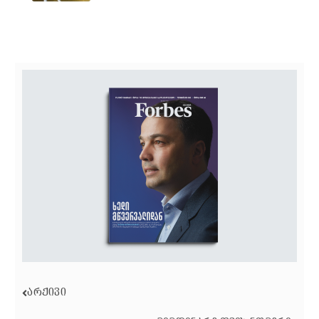
ᲐᲠᲥᲘᲕᲘ