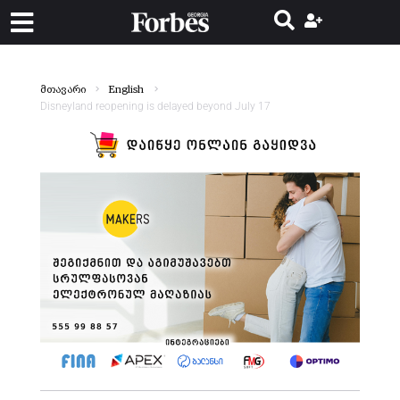
მთავარი
English
Disneyland reopening is delayed beyond July 17