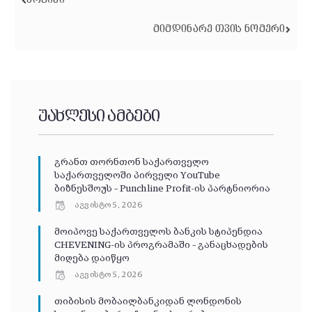
ᲐᲠᲥᲘᲕᲘ
ᲛᲘᲛᲓᲘᲜᲐᲠᲔ ᲗᲕᲘᲡ ᲜᲝᲛᲔᲠᲘ
უახლესი ამბები
გრანთ თორნთონ საქართველო
საქართველოში პირველი YouTube
ბიზნესშოუს – Punchline Profit-ის პარტნიორია
აგვისტო 5, 2026
მოიპოვე საქართველოს ბანკის სტიპენდია
CHEVENING-ის პროგრამაში – განაცხადების
მიღება დაიწყო
აგვისტო 5, 2026
თიბისის მობაილბანკიდან ლონდონის