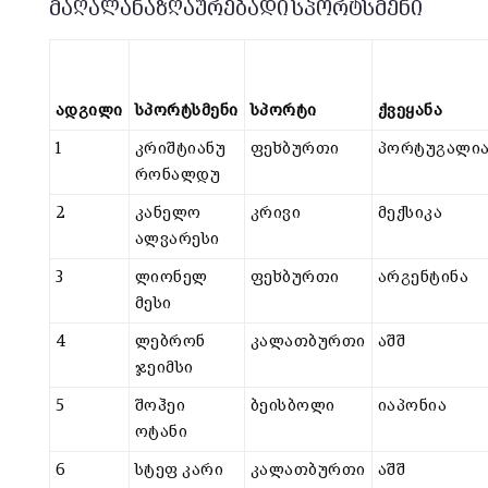
მაღალანაზღაურებადი სპორტსმენი
ადგილი
სპორტსმენი
სპორტი
ქვეყანა
1
კრიშტიანუ
ფეხბურთი
პორტუგალი
რონალდუ
2
კანელო
კრივი
მექსიკა
ალვარესი
3
ლიონელ
ფეხბურთი
არგენტინა
მესი
4
ლებრონ
კალათბურთი
აშშ
ჯეიმსი
5
შოჰეი
ბეისბოლი
იაპონია
ოტანი
6
სტეფ კარი
კალათბურთი
აშშ