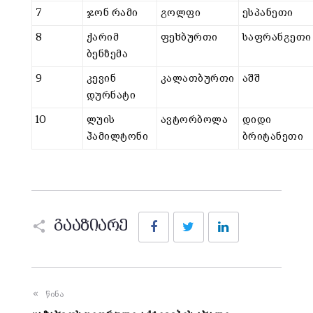
7
ჯონ რამი
გოლფი
ესპანეთი
8
ქარიმ
ფეხბურთი
საფრანგეთი
ბენზემა
9
კევინ
კალათბურთი
აშშ
დურნატი
10
ლუის
ავტორბოლა
დიდი
ჰამილტონი
ბრიტანეთი
Facebook
Twitter
LinkedIn
გააზიარე
წინა