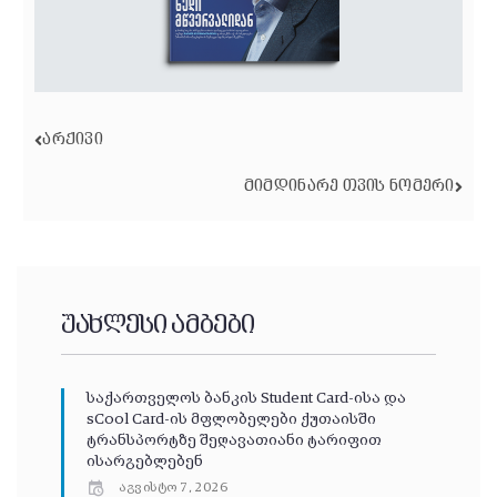
ᲐᲠᲥᲘᲕᲘ
ᲛᲘᲛᲓᲘᲜᲐᲠᲔ ᲗᲕᲘᲡ ᲜᲝᲛᲔᲠᲘ
უახლესი ამბები
საქართველოს ბანკის Student Card-ისა და
sCool Card-ის მფლობელები ქუთაისში
ტრანსპორტზე შეღავათიანი ტარიფით
ისარგებლებენ
აგვისტო 7, 2026