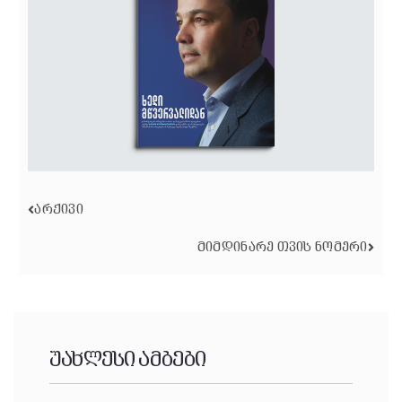
ᲐᲠᲥᲘᲕᲘ
ᲛᲘᲛᲓᲘᲜᲐᲠᲔ ᲗᲕᲘᲡ ᲜᲝᲛᲔᲠᲘ
უახლესი ამბები