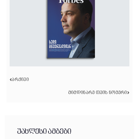
ᲐᲠᲥᲘᲕᲘ
ᲛᲘᲛᲓᲘᲜᲐᲠᲔ ᲗᲕᲘᲡ ᲜᲝᲛᲔᲠᲘ
უახლესი ამბები