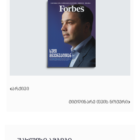
ᲐᲠᲥᲘᲕᲘ
ᲛᲘᲛᲓᲘᲜᲐᲠᲔ ᲗᲕᲘᲡ ᲜᲝᲛᲔᲠᲘ