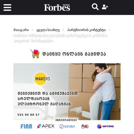
მთავარი
ყველა სიახლე
პარტნიორის კონტენტი
თიბისის ბიზნესდაჯილდოებაში გამარჯვებული კომპანია
„სიდერის“ წარმატებები