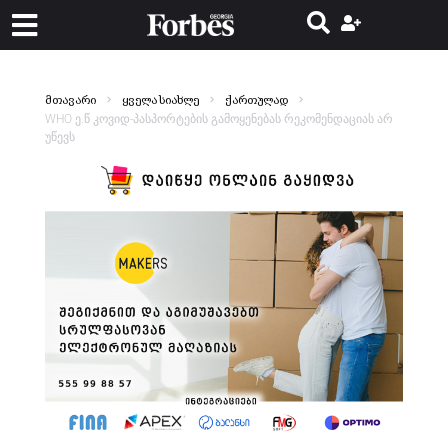
მთავარი
ყველა სიახლე
ქართულად
WHO ე.წ კოვიდ-პასპორტების გამოყენებას რეკომენდაციას არ
უწევს