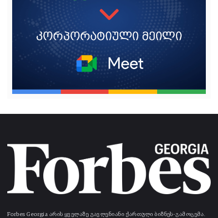
Forbes Georgia არის ყველაზე გავლენიანი ქართული ბიზნეს-გამოცემა.