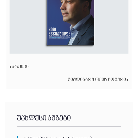
ᲐᲠᲥᲘᲕᲘ
ᲛᲘᲛᲓᲘᲜᲐᲠᲔ ᲗᲕᲘᲡ ᲜᲝᲛᲔᲠᲘ
უახლესი ამბები