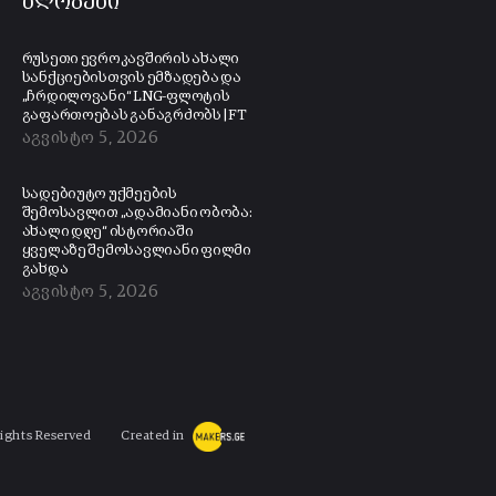
ბლოგები
რუსეთი ევროკავშირის ახალი
სანქციებისთვის ემზადება და
„ჩრდილოვანი“ LNG-ფლოტის
გაფართოებას განაგრძობს | FT
აგვისტო 5, 2026
სადებიუტო უქმეების
შემოსავლით „ადამიანი ობობა:
ახალი დღე“ ისტორიაში
ყველაზე შემოსავლიანი ფილმი
გახდა
აგვისტო 5, 2026
Rights Reserved
Created in