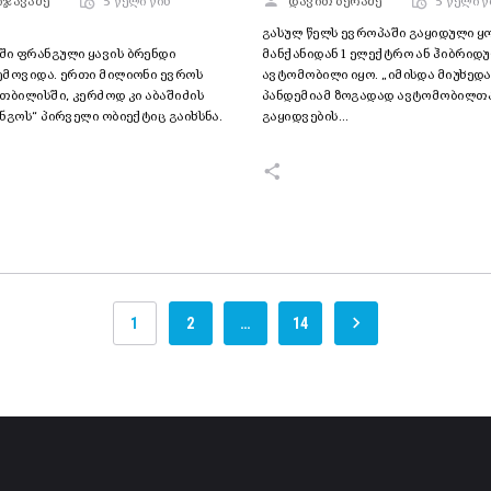
იჯავაძე
5 წელი წინ
დავით ბერაძე
5 წელი წ
გასულ წელს ევროპაში გაყიდული ყ
ი ფრანგული ყავის ბრენდი
მანქანიდან 1 ელექტრო ან ჰიბრიდ
ემოვიდა. ერთი მილიონი ევროს
ავტომობილი იყო. „იმისდა მიუხედ
თბილისში, კერძოდ კი აბაშიძის
პანდემიამ ზოგადად ავტომობილთ
ნგოს“ პირველი ობიექტიც გაიხსნა.
გაყიდვების…
1
2
…
14