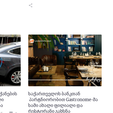
ქანების
საქართველოს ბანკთან
ლი
პარტნიორობით Gastronome-მა
და
სამი ახალი ფილიალი და
რესტორანი გახსნა