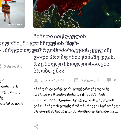
ჩინეთი ათწლეულის
ველოში „მაკდონალდსის“ პურ-
განმავლობაში
 - „ბრედფილდი“
ენერგომომარაგების ყველაზე
დიდი პრობლემის წინაშე დგას,
რაც მთელი მსოფლიოსათვის
5 წელი წინ
პრობლემაა
დავით ბერაძე
5 წელი წინ
0
ურ-
ნდარტების
ამინდის გაუარესების, ელექტროენერგიაზე
ა სულ მალე,
გაზრდილი მოთხოვნისა და ქვანახშირის
ზე
მოხმარებაზე მკაცრი შეზღუდვების დაწესების
ასორტიმენტს
გამო, ჩინეთის ელექტრომომარაგება სერიოზული
პრობლემის წინაშე დგას, რომელიც შესაძლოა,…