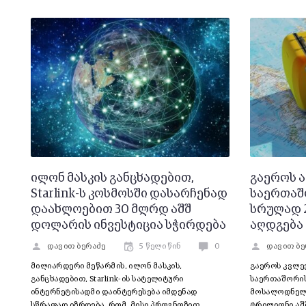
ილონ მასკის განცხადებით,
გაეროს ა
Starlink-ს კოსმოსში დასარჩენად
საერთაშ
დაახლოებით 30 მლრდ აშშ
სრულად 
დოლარის ინვესტიცია სჭირდება
აღდგება
დავით ბერაძე
5 წელი წინ
0
დავით ბე
მილიარდერი მეწარმის, ილონ მასკის,
გაეროს კვლევ
განცხადებით, Starlink-ის სატელიტური
საერთაშორის
ინტერნეტისადმი დაინტერესება იმდენად
მოსალოდნელი
სწრაფად იზრდება, რომ, მისი პროგნოზით,
ტრილიონი აშ