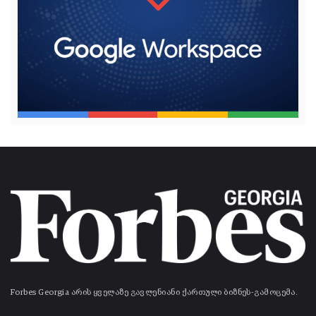
Forbes Georgia არის ყველაზე გავლენიანი ქართული ბიზნეს-გამოცემა.