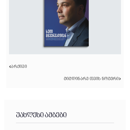
ᲐᲠᲥᲘᲕᲘ
ᲛᲘᲛᲓᲘᲜᲐᲠᲔ ᲗᲕᲘᲡ ᲜᲝᲛᲔᲠᲘ
უახლესი ამბები