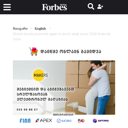
მთავარი
English
Global stocks plummet again in worst week since 2008 financial
crisis