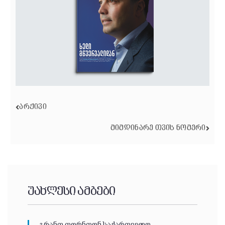
ᲐᲠᲥᲘᲕᲘ
ᲛᲘᲛᲓᲘᲜᲐᲠᲔ ᲗᲕᲘᲡ ᲜᲝᲛᲔᲠᲘ
უახლესი ამბები
გრანთ თორნთონ საქართველო