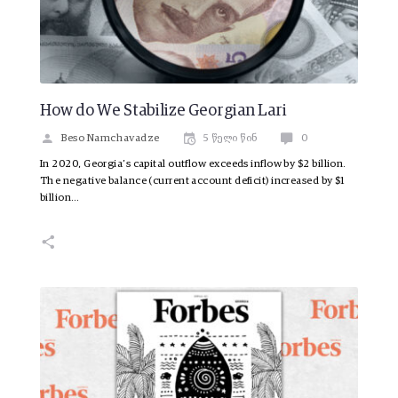
How do We Stabilize Georgian Lari
Beso Namchavadze
5 წელი წინ
0
In 2020, Georgia’s capital outflow exceeds inflow by $2 billion.
The negative balance (current account deficit) increased by $1
billion…