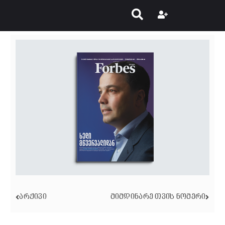
ᲐᲠᲥᲘᲕᲘ
ᲛᲘᲛᲓᲘᲜᲐᲠᲔ ᲗᲕᲘᲡ ᲜᲝᲛᲔᲠᲘ