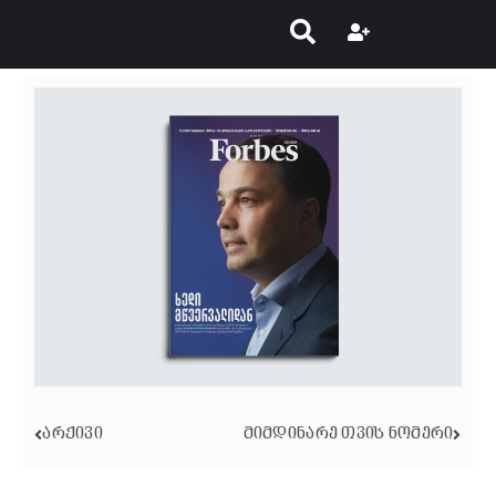
ᲐᲠᲥᲘᲕᲘ
ᲛᲘᲛᲓᲘᲜᲐᲠᲔ ᲗᲕᲘᲡ ᲜᲝᲛᲔᲠᲘ