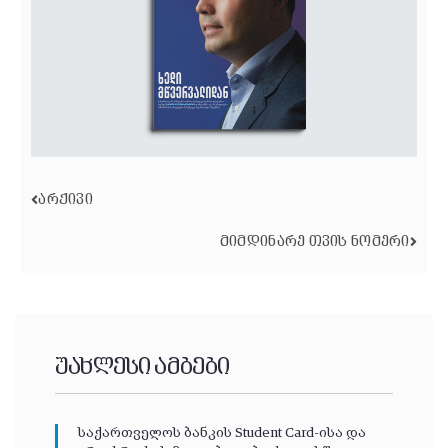
ᲐᲠᲥᲘᲕᲘ
ᲛᲘᲛᲓᲘᲜᲐᲠᲔ ᲗᲕᲘᲡ ᲜᲝᲛᲔᲠᲘ
უახლესი ამბები
საქართველოს ბანკის Student Card-ისა და