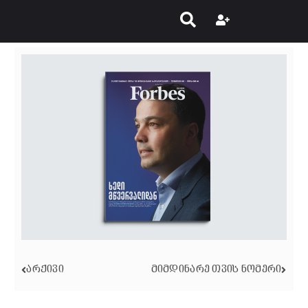
ᲐᲠᲥᲘᲕᲘ
ᲛᲘᲛᲓᲘᲜᲐᲠᲔ ᲗᲕᲘᲡ ᲜᲝᲛᲔᲠᲘ