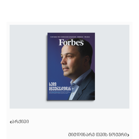
ᲐᲠᲥᲘᲕᲘ
ᲛᲘᲛᲓᲘᲜᲐᲠᲔ ᲗᲕᲘᲡ ᲜᲝᲛᲔᲠᲘ