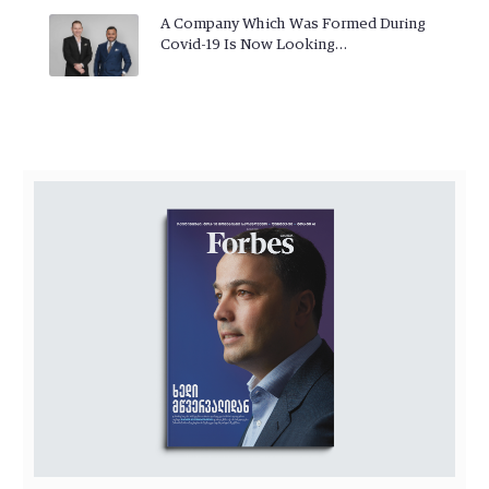
A Company Which Was Formed During
Covid-19 Is Now Looking…