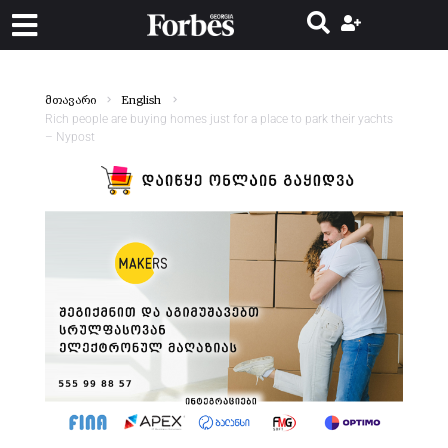
მთავარი
English
Rich people are buying homes just for a place to park their yachts
– Nypost