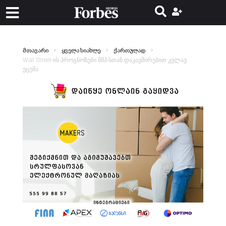
მთავარი
ყველა სიახლე
ქართულად
Wall Street-ის პროგნოზები მშპ-სთან დაკავშირებით კვლავ
ეცემა