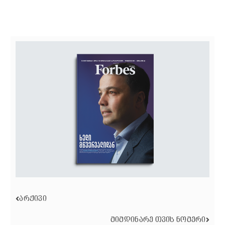
ᲐᲠᲥᲘᲕᲘ
ᲛᲘᲛᲓᲘᲜᲐᲠᲔ ᲗᲕᲘᲡ ᲜᲝᲛᲔᲠᲘ