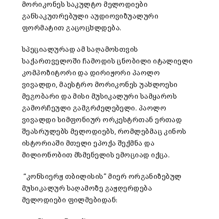
მორიკონეს
საკულტო მელოდიები
განსაკუთრებული
აუდიოვიზუალური
ფორმატით
გაცოცხლდება.
სპეციალურად
ამ
საღამოსთვის
საქართველოში
ჩამოდის
ცნობილი
იტალიელი
კომპოზიტორი
და
დირიჟორი
პაოლო
ვივალდი,
მაესტრო
მორიკონეს
უახლოესი
მეგობარი
და
მისი
მუსიკალური
სამყაროს
გამორჩეული
გამგრძელებელი
.
პაოლო
ვივალდი
სიმფონიურ
ორკესტრთან
ერთად
შეასრულებს
მელოდიებს
,
რომლებმაც
კინოს
ისტორიაში
მთელი
ეპოქა
შექმნა
და
მილიონობით
მსმენელის
ემოციად
იქცა
.
“კონსიერჟ თბილისის” მიერ ორგანიზებულ
მუსიკალურ საღამოზე გაჟღერდება
მელოდიები
ფილმებიდან
: