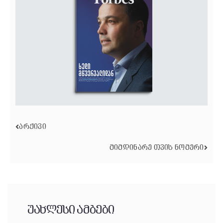
ᲐᲠᲥᲘᲕᲘ
ᲛᲘᲛᲓᲘᲜᲐᲠᲔ ᲗᲕᲘᲡ ᲜᲝᲛᲔᲠᲘ
უახლესი ამბები