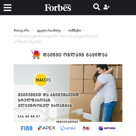
მთავარი
ყველა სიახლე
ბიზნესი
რა სიახლეები წარადგინა Apple-მა ყოველწლიურ
კონფერენციაზე?