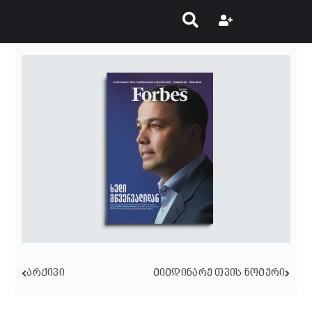
ᲐᲠᲥᲘᲕᲘ
ᲛᲘᲛᲓᲘᲜᲐᲠᲔ ᲗᲕᲘᲡ ᲜᲝᲛᲔᲠᲘ