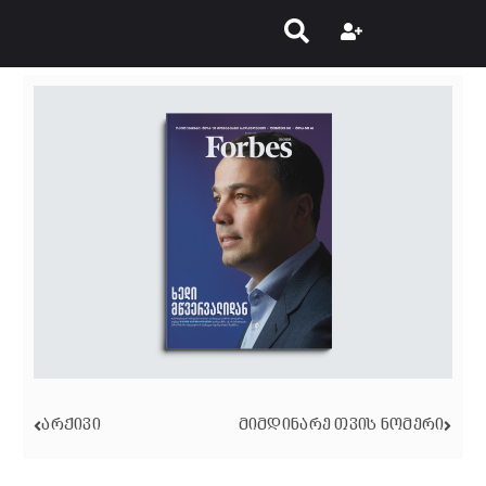
ᲐᲠᲥᲘᲕᲘ
ᲛᲘᲛᲓᲘᲜᲐᲠᲔ ᲗᲕᲘᲡ ᲜᲝᲛᲔᲠᲘ