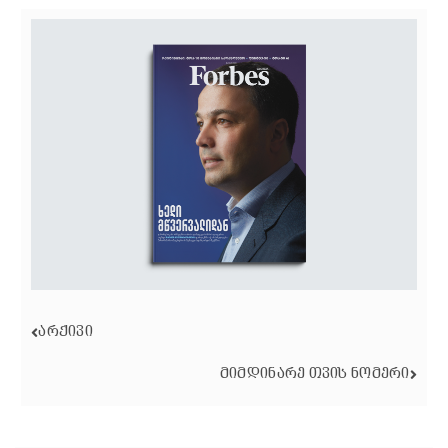
ᲐᲠᲥᲘᲕᲘ
ᲛᲘᲛᲓᲘᲜᲐᲠᲔ ᲗᲕᲘᲡ ᲜᲝᲛᲔᲠᲘ