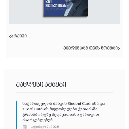
ᲐᲠᲥᲘᲕᲘ
ᲛᲘᲛᲓᲘᲜᲐᲠᲔ ᲗᲕᲘᲡ ᲜᲝᲛᲔᲠᲘ
უახლესი ამბები
საქართველოს ბანკის Student Card-ისა და
sCool Card-ის მფლობელები ქუთაისში
ტრანსპორტზე შეღავათიანი ტარიფით
ისარგებლებენ
აგვისტო 7, 2026