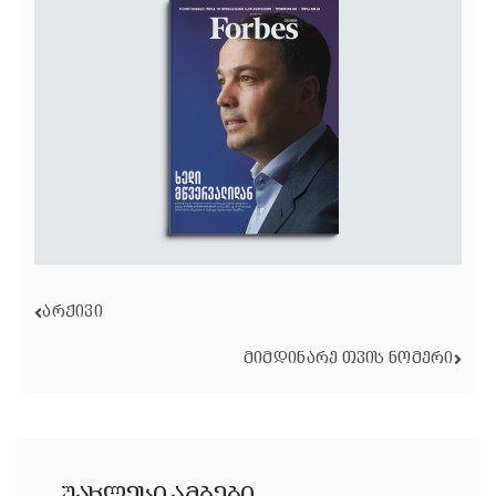
ᲐᲠᲥᲘᲕᲘ
ᲛᲘᲛᲓᲘᲜᲐᲠᲔ ᲗᲕᲘᲡ ᲜᲝᲛᲔᲠᲘ