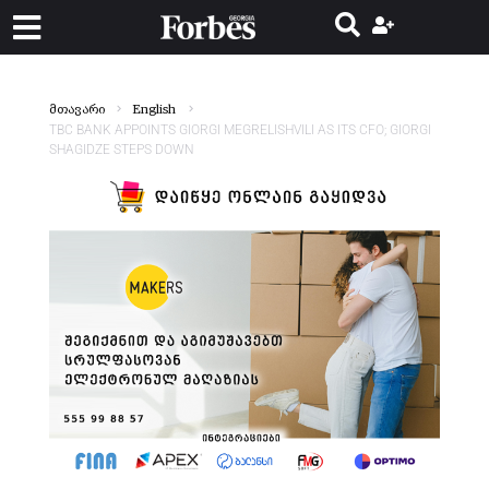
მთავარი
English
TBC BANK APPOINTS GIORGI MEGRELISHVILI AS ITS CFO; GIORGI
SHAGIDZE STEPS DOWN