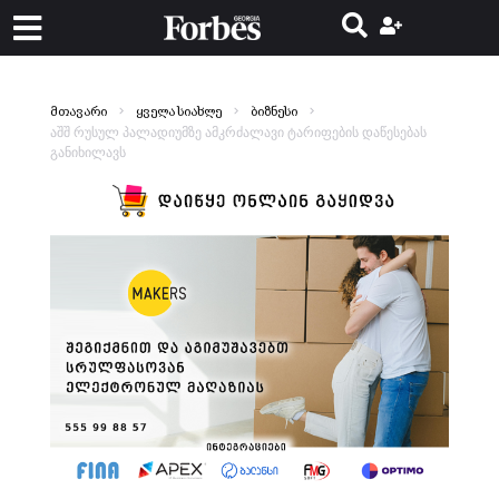
მთავარი
ყველა სიახლე
ბიზნესი
აშშ რუსულ პალადიუმზე ამკრძალავი ტარიფების დაწესებას
განიხილავს