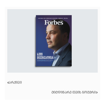
ᲐᲠᲥᲘᲕᲘ
ᲛᲘᲛᲓᲘᲜᲐᲠᲔ ᲗᲕᲘᲡ ᲜᲝᲛᲔᲠᲘ