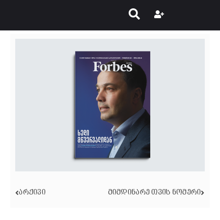
ᲐᲠᲥᲘᲕᲘ
ᲛᲘᲛᲓᲘᲜᲐᲠᲔ ᲗᲕᲘᲡ ᲜᲝᲛᲔᲠᲘ